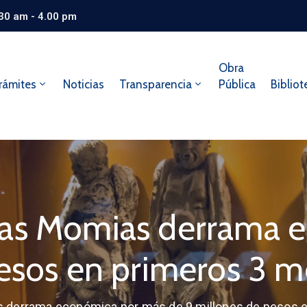
.30 am - 4.00 pm
Obra
rámites
Noticias
Transparencia
Pública
Bibliot
las Momias derrama 
pesos en primeros 3 
 derrama económica por más de 9 millones de pesos 