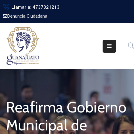
Llamar a: 4737321213
Denuncia Ciudadana
Inicio
Gobierno
Trámites
Noticias
Transparencia
Obra
Pública
Reafirma Gobierno
Biblioteca
Municipal de