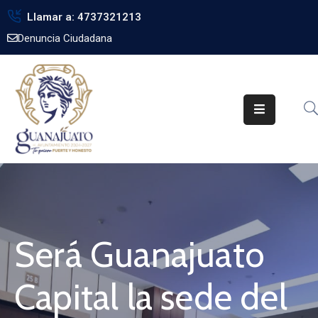
Llamar a: 4737321213
Denuncia Ciudadana
Inicio
Gobierno
Trámites
Noticias
Transparencia
Obra
Pública
Será Guanajuato
Biblioteca
Capital la sede del