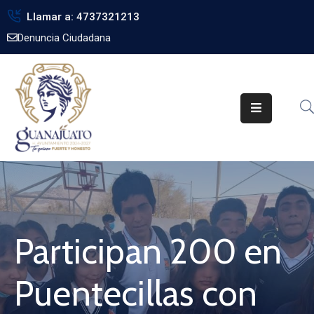
Llamar a: 4737321213
Denuncia Ciudadana
Inicio
Gobierno
Trámites
Noticias
Transparencia
Obra
Pública
Participan 200 en
Biblioteca
Puentecillas con