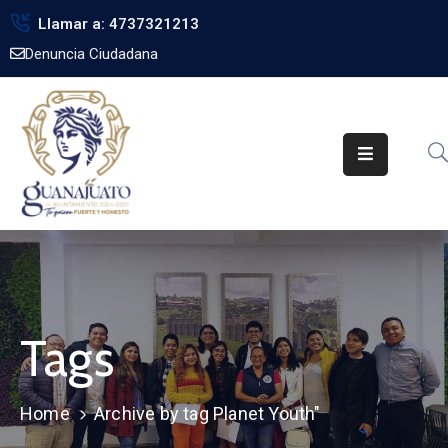
Llamar a: 4737321213
Denuncia Ciudadana
Inicio
Gobierno
Trámites
Noticias
Transparencia
Obra
Pública
Tags
Biblioteca
Home
Archive by tag Planet Youth"