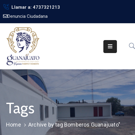
Llamar a: 4737321213
Denuncia Ciudadana
Inicio
Gobierno
Trámites
Noticias
Transparencia
Obra
Pública
Tags
Biblioteca
Home
Archive by tag Bomberos Guanajuato"