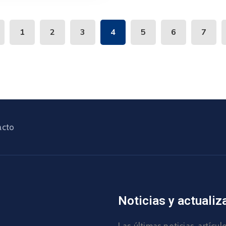
1
2
3
4
5
6
7
acto
Noticias y actualiz
Las últimas noticias, artícu