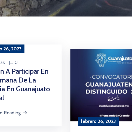
o 26, 2023
ias
0
an A Participar En
emana De La
ia En Guanajuato
al
e Reading
febrero 26, 2023