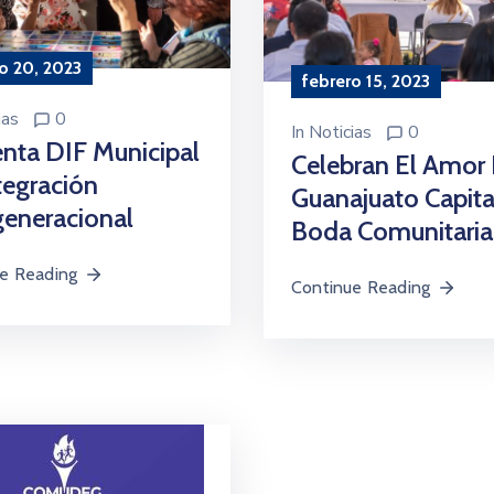
o 20, 2023
febrero 15, 2023
ias
0
In
Noticias
0
nta DIF Municipal
Celebran El Amor
tegración
Guanajuato Capita
generacional
Boda Comunitaria
e Reading
Continue Reading