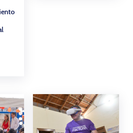
iento
al