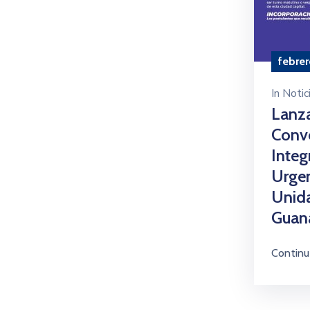
febrer
In
Notic
Lanz
Convo
Integ
Urgen
Unid
Guana
Continu