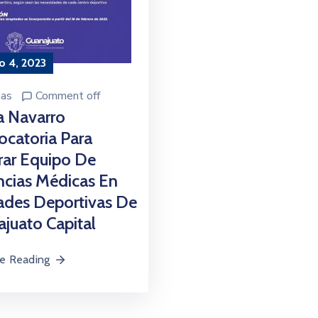
o 4, 2023
ias
Comment off
a Navarro
catoria Para
rar Equipo De
cias Médicas En
ades Deportivas De
juato Capital
e Reading